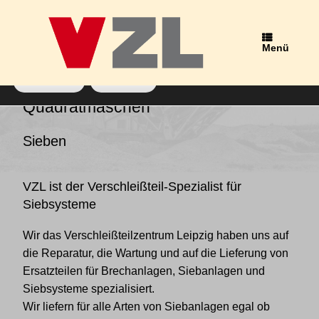
Wir verwenden Cookies, um dir die bestmögliche Erfahrung auf
unserer Website zu bieten.
Du kannst mehr darüber erfahren, welche Cookies wir
Menü
verwenden, oder sie unter
Einstellungen
deaktivieren.
Zustimmen
Ablehnen
Schlagwort-Archiv:
Siebbeläge
Quadratmaschen
Sieben
VZL ist der Verschleißteil-Spezialist für
Siebsysteme
Wir das Verschleißteilzentrum Leipzig haben uns auf
die Reparatur, die Wartung und auf die Lieferung von
Ersatzteilen für Brechanlagen, Siebanlagen und
Siebsysteme spezialisiert.
Wir liefern für alle Arten von Siebanlagen egal ob