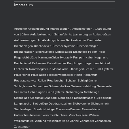
Impressum
Abstreifer
Altölentsorgung
Antriebsketten
Antriebsmotoren
Aufarbeitung
von Löffeln
Aufarbeitung von Schaufeln
Aufpanzerung an Abrissgeräten
Aufpanzerungen
Auskleidungsplatten
Backenbrecher
Bandsiebe
Brechanlagen
Brechbacken
Brecher-Systeme
Brecheramlagen
Brecherbacken
Brechsysteme
Druckplatten
Ersatzteile
Federn
Filter
Fingersiebbeläge
Hammermühlen
Hydraulik-Pumpen
Kabel
Kegel und
Brechmäntel
Keilriemen
Kreiselbrecher
Kupplungen
Lager
Leuchtmittel
Lochblech
Mantelsegmente
Monoblöcke
Oberlagerbuchsen
Prall-Systeme
Prallbrecher
Prallplatten
Pressschweissgitter
Relais
Reparatur
Reparaturservice
Rollen
Rotorbrecher
Schalter
Schlaghämmer
Schlagleisten
Schrauben
Schwenkbalken
Seitenauskleidung
Seitenkeile
Sensoren
Sicherungen
Sieb-Systeme
Siebanlagen
Siebbeläge
Siebbeläge Cleanmax-Standard
Siebbeläge Diamantmasche
Siebbeläge
Langmasche
Siebbeläge Quadratmaschen
Siebsysteme
Siebtrommeln
Stahleinlagen
Staubdichtringe
Traversen-Gummis
Trommelsiebe
Unterschraubmesser
Verschleißbuchsen
Verschleißteile
Walzen
Walzenmühlen
Wartung
Wellendichtringe
Zähne
Zahnräder
Zahnriemen
Zugstangen