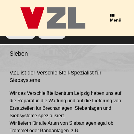
Wir verwenden Cookies, um dir die bestmögliche Erfahrung auf
unserer Website zu bieten.
Du kannst mehr darüber erfahren, welche Cookies wir
Menü
verwenden, oder sie unter
Einstellungen
deaktivieren.
Zustimmen
Ablehnen
Schlagwort-Archiv:
Lochblech
Sieben
VZL ist der Verschleißteil-Spezialist für
Siebsysteme
Wir das Verschleißteilzentrum Leipzig haben uns auf
die Reparatur, die Wartung und auf die Lieferung von
Ersatzteilen für Brechanlagen, Siebanlagen und
Siebsysteme spezialisiert.
Wir liefern für alle Arten von Siebanlagen egal ob
Trommel oder Bandanlagen z.B.