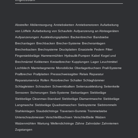
Abstreifer
Altölentsorgung
Antriebsketten
Antriebsmotoren
Aufarbeitung
von Löffeln
Aufarbeitung von Schaufeln
Aufpanzerung an Abrissgeräten
Aufpanzerungen
Auskleidungsplatten
Backenbrecher
Bandsiebe
Brechanlagen
Brechbacken
Brecher-Systeme
Brecheramlagen
Brecherbacken
Brechsysteme
Druckplatten
Ersatzteile
Federn
Filter
Fingersiebbeläge
Hammermühlen
Hydraulik-Pumpen
Kabel
Kegel und
Brechmäntel
Keilriemen
Kreiselbrecher
Kupplungen
Lager
Leuchtmittel
Lochblech
Mantelsegmente
Monoblöcke
Oberlagerbuchsen
Prall-Systeme
Prallbrecher
Prallplatten
Pressschweissgitter
Relais
Reparatur
Reparaturservice
Rollen
Rotorbrecher
Schalter
Schlaghämmer
Schlagleisten
Schrauben
Schwenkbalken
Seitenauskleidung
Seitenkeile
Sensoren
Sicherungen
Sieb-Systeme
Siebanlagen
Siebbeläge
Siebbeläge Cleanmax-Standard
Siebbeläge Diamantmasche
Siebbeläge
Langmasche
Siebbeläge Quadratmaschen
Siebsysteme
Siebtrommeln
Stahleinlagen
Staubdichtringe
Traversen-Gummis
Trommelsiebe
Unterschraubmesser
Verschleißbuchsen
Verschleißteile
Walzen
Walzenmühlen
Wartung
Wellendichtringe
Zähne
Zahnräder
Zahnriemen
Zugstangen