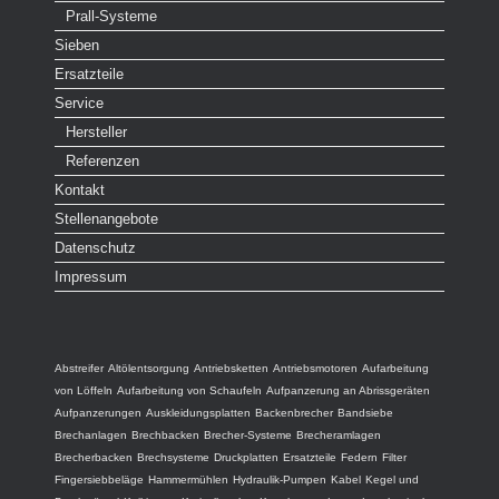
Prall-Systeme
Sieben
Ersatzteile
Service
Hersteller
Referenzen
Kontakt
Stellenangebote
Datenschutz
Impressum
Abstreifer
Altölentsorgung
Antriebsketten
Antriebsmotoren
Aufarbeitung
von Löffeln
Aufarbeitung von Schaufeln
Aufpanzerung an Abrissgeräten
Aufpanzerungen
Auskleidungsplatten
Backenbrecher
Bandsiebe
Brechanlagen
Brechbacken
Brecher-Systeme
Brecheramlagen
Brecherbacken
Brechsysteme
Druckplatten
Ersatzteile
Federn
Filter
Fingersiebbeläge
Hammermühlen
Hydraulik-Pumpen
Kabel
Kegel und