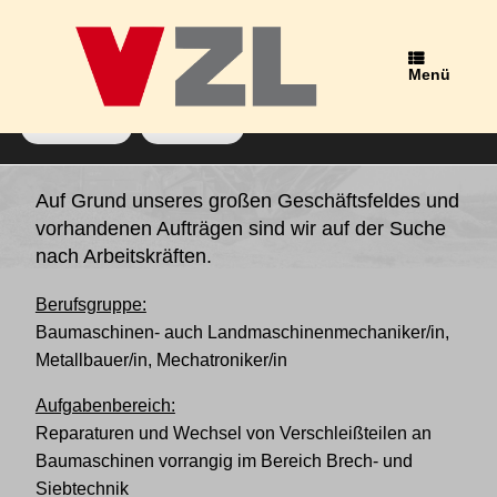
Wir verwenden Cookies, um dir die bestmögliche Erfahrung auf
unserer Website zu bieten.
Du kannst mehr darüber erfahren, welche Cookies wir
Menü
verwenden, oder sie unter
Einstellungen
deaktivieren.
Zustimmen
Ablehnen
Stellenangebote
Auf Grund unseres großen Geschäftsfeldes und
vorhandenen Aufträgen sind wir auf der Suche
nach Arbeitskräften.
Berufsgruppe:
Baumaschinen- auch Landmaschinenmechaniker/in,
Metallbauer/in, Mechatroniker/in
Aufgabenbereich:
Reparaturen und Wechsel von Verschleißteilen an
Baumaschinen vorrangig im Bereich Brech- und
Siebtechnik