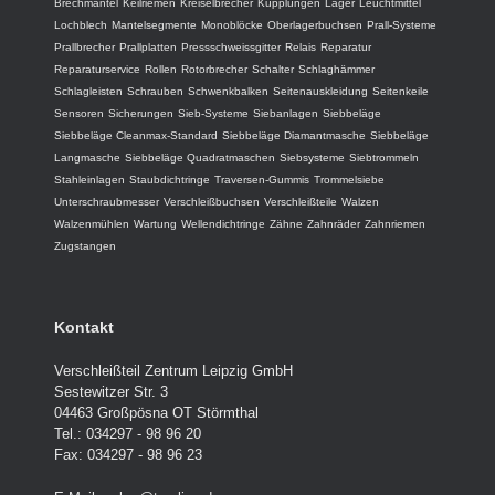
Brechmäntel
Keilriemen
Kreiselbrecher
Kupplungen
Lager
Leuchtmittel
Lochblech
Mantelsegmente
Monoblöcke
Oberlagerbuchsen
Prall-Systeme
Prallbrecher
Prallplatten
Pressschweissgitter
Relais
Reparatur
Reparaturservice
Rollen
Rotorbrecher
Schalter
Schlaghämmer
Schlagleisten
Schrauben
Schwenkbalken
Seitenauskleidung
Seitenkeile
Sensoren
Sicherungen
Sieb-Systeme
Siebanlagen
Siebbeläge
Siebbeläge Cleanmax-Standard
Siebbeläge Diamantmasche
Siebbeläge
Langmasche
Siebbeläge Quadratmaschen
Siebsysteme
Siebtrommeln
Stahleinlagen
Staubdichtringe
Traversen-Gummis
Trommelsiebe
Unterschraubmesser
Verschleißbuchsen
Verschleißteile
Walzen
Walzenmühlen
Wartung
Wellendichtringe
Zähne
Zahnräder
Zahnriemen
Zugstangen
Kontakt
Verschleißteil Zentrum Leipzig GmbH
Sestewitzer Str. 3
04463 Großpösna OT Störmthal
Tel.: 034297 - 98 96 20
Fax: 034297 - 98 96 23