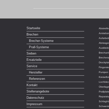
Startseite
Abstreife
Antriebs
Brechen
Aufarbei
Brecher-Systeme
Abrissge
Prall-Systeme
Auskleid
Brechan
Sieben
Brecher
Ersatzteile
Druckpla
Service
Fingersi
Hersteller
Pumpen
Kreiselb
Referenzen
Lochble
Kontakt
Oberlag
Stellenangebote
Prallplat
Reparatu
Datenschutz
Schlagh
Impressum
Schwenk