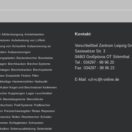
Kontakt
r
Altölentsorgung
Antriebsketten
motoren
Aufarbeitung von Löffeln
Verschleißteil Zentrum Leipzig 
tung von Schaufeln
Aufpanzerung an
Sestewitzer Str. 3
räten
Aufpanzerungen
04463 Großpösna OT Störmthal
ungsplatten
Backenbrecher
Bandsiebe
Tel.: 034297 - 98 96 20
lagen
Brechbacken
Brecher-Systeme
Fax: 034297 - 98 96 23
amlagen
Brecherbacken
Brechsysteme
tten
Ersatzteile
Federn
Filter
E-Mail:
vzl-rc@t-online.de
ebbeläge
Hammermühlen
Hydraulik-
Kabel
Kegel und Brechmäntel
Keilriemen
recher
Kupplungen
Lager
Leuchtmittel
ch
Mantelsegmente
Monoblöcke
erbuchsen
Prall-Systeme
Prallbrecher
ten
Pressschweissgitter
Relais
Reparatur
rservice
Rollen
Rotorbrecher
Schalter
ämmer
Schlagleisten
Schrauben
balken
Seitenauskleidung
Seitenkeile