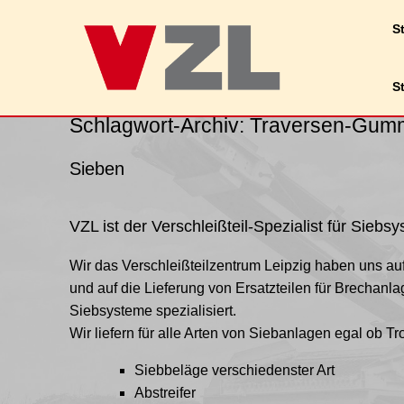
Wir verwenden Cookies, um dir die bestmög
St
Du kannst mehr darüber erfahren, welche 
S
Schlagwort-Archiv:
Traversen-Gum
Sieben
VZL ist der Verschleißteil-Spezialist für Siebs
Wir das Verschleißteilzentrum Leipzig haben uns auf
und auf die Lieferung von Ersatzteilen für Brechanl
Siebsysteme spezialisiert.
Wir liefern für alle Arten von Siebanlagen egal ob
Siebbeläge verschiedenster Art
Abstreifer