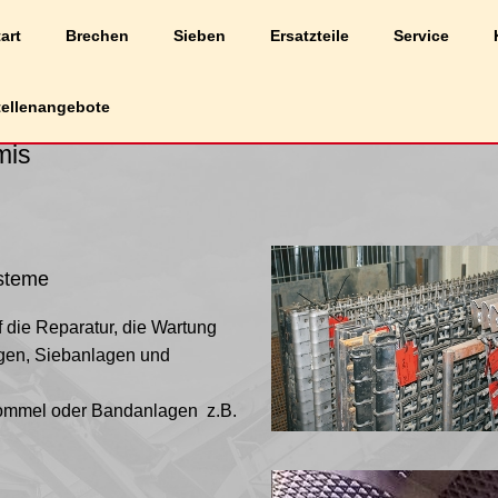
liche Erfahrung auf unserer Website zu bieten.
art
Brechen
Sieben
Ersatzteile
Service
Cookies wir verwenden, oder sie unter
Einstellungen
deaktivieren.
tellenangebote
mis
ysteme
 die Reparatur, die Wartung
agen, Siebanlagen und
 Trommel oder Bandanlagen z.B.