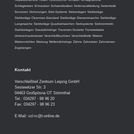
Schlagleisten
Schrauben
Schwenkbalken
Seitenauskleidung
Seitenkeile
Sensoren
Sicherungen
Sieb-Systeme
Siebanlagen
Siebbeläge
Siebbeläge Cleanmax-Standard
Siebbeläge Diamantmasche
Siebbeläge
Langmasche
Siebbeläge Quadratmaschen
Siebsysteme
Siebtrommeln
Stahleinlagen
Staubdichtringe
Traversen-Gummis
Trommelsiebe
Unterschraubmesser
Verschleißbuchsen
Verschleißteile
Walzen
Walzenmühlen
Wartung
Wellendichtringe
Zähne
Zahnräder
Zahnriemen
Zugstangen
Kontakt
Verschleißteil Zentrum Leipzig GmbH
Sestewitzer Str. 3
04463 Großpösna OT Störmthal
Tel.: 034297 - 98 96 20
Fax: 034297 - 98 96 23
E-Mail:
vzl-rc@t-online.de