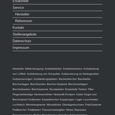
Ersatzteile
Service
Hersteller
Referenzen
Kontakt
Stellenangebote
Datenschutz
Impressum
Abstreifer
Altölentsorgung
Antriebsketten
Antriebsmotoren
Aufarbeitung
von Löffeln
Aufarbeitung von Schaufeln
Aufpanzerung an Abrissgeräten
Aufpanzerungen
Auskleidungsplatten
Backenbrecher
Bandsiebe
Brechanlagen
Brechbacken
Brecher-Systeme
Brecheramlagen
Brecherbacken
Brechsysteme
Druckplatten
Ersatzteile
Federn
Filter
Fingersiebbeläge
Hammermühlen
Hydraulik-Pumpen
Kabel
Kegel und
Brechmäntel
Keilriemen
Kreiselbrecher
Kupplungen
Lager
Leuchtmittel
Lochblech
Mantelsegmente
Monoblöcke
Oberlagerbuchsen
Prall-Systeme
Prallbrecher
Prallplatten
Pressschweissgitter
Relais
Reparatur
Reparaturservice
Rollen
Rotorbrecher
Schalter
Schlaghämmer