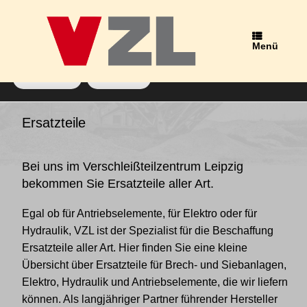
Wir verwenden Cookies, um dir die bestmögliche Erfahrung auf
unserer Website zu bieten.
Du kannst mehr darüber erfahren, welche Cookies wir
Menü
verwenden, oder sie unter
Einstellungen
deaktivieren.
Zustimmen
Ablehnen
Schlagwort-Archiv:
Zähne
Ersatzteile
Bei uns im Verschleißteilzentrum Leipzig
bekommen Sie Ersatzteile aller Art.
Egal ob für Antriebselemente, für Elektro oder für
Hydraulik, VZL ist der Spezialist für die Beschaffung
Ersatzteile aller Art. Hier finden Sie eine kleine
Übersicht über Ersatzteile für Brech- und Siebanlagen,
Elektro, Hydraulik und Antriebselemente, die wir liefern
können. Als langjähriger Partner führender Hersteller