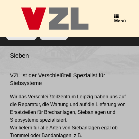
Wir verwenden Cookies, um dir die bestmögliche Erfahrung auf
unserer Website zu bieten.
Du kannst mehr darüber erfahren, welche Cookies wir
Menü
verwenden, oder sie unter
Einstellungen
deaktivieren.
Zustimmen
Ablehnen
Schlagwort-Archiv:
Fingersiebbeläge
Sieben
VZL ist der Verschleißteil-Spezialist für
Siebsysteme
Wir das Verschleißteilzentrum Leipzig haben uns auf
die Reparatur, die Wartung und auf die Lieferung von
Ersatzteilen für Brechanlagen, Siebanlagen und
Siebsysteme spezialisiert.
Wir liefern für alle Arten von Siebanlagen egal ob
Trommel oder Bandanlagen z.B.