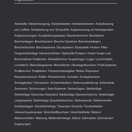
Abstreifer
Altölentsorgung
Antriebsketten
Antriebsmotoren
Aufarbeitung
von Löffeln
Aufarbeitung von Schaufeln
Aufpanzerung an Abrissgeräten
Aufpanzerungen
Auskleidungsplatten
Backenbrecher
Bandsiebe
Brechanlagen
Brechbacken
Brecher-Systeme
Brecheramlagen
Brecherbacken
Brechsysteme
Druckplatten
Ersatzteile
Federn
Filter
Fingersiebbeläge
Hammermühlen
Hydraulik-Pumpen
Kabel
Kegel und
Brechmäntel
Keilriemen
Kreiselbrecher
Kupplungen
Lager
Leuchtmittel
Lochblech
Mantelsegmente
Monoblöcke
Oberlagerbuchsen
Prall-Systeme
Prallbrecher
Prallplatten
Pressschweissgitter
Relais
Reparatur
Reparaturservice
Rollen
Rotorbrecher
Schalter
Schlaghämmer
Schlagleisten
Schrauben
Schwenkbalken
Seitenauskleidung
Seitenkeile
Sensoren
Sicherungen
Sieb-Systeme
Siebanlagen
Siebbeläge
Siebbeläge Cleanmax-Standard
Siebbeläge Diamantmasche
Siebbeläge
Langmasche
Siebbeläge Quadratmaschen
Siebsysteme
Siebtrommeln
Stahleinlagen
Staubdichtringe
Traversen-Gummis
Trommelsiebe
Unterschraubmesser
Verschleißbuchsen
Verschleißteile
Walzen
Walzenmühlen
Wartung
Wellendichtringe
Zähne
Zahnräder
Zahnriemen
Zugstangen