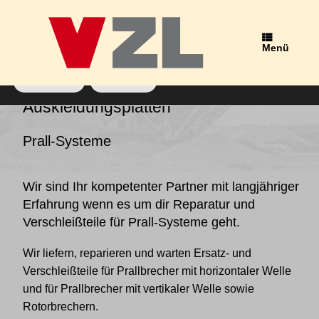
Wir verwenden Cookies, um dir die bestmögliche Erfahrung auf
unserer Website zu bieten.
Du kannst mehr darüber erfahren, welche Cookies wir
Menü
verwenden, oder sie unter
Einstellungen
deaktivieren.
Zustimmen
Ablehnen
Schlagwort-Archiv:
Auskleidungsplatten
Prall-Systeme
Wir sind Ihr kompetenter Partner mit langjähriger
Erfahrung wenn es um dir Reparatur und
Verschleißteile für Prall-Systeme geht.
Wir liefern, reparieren und warten Ersatz- und
Verschleißteile für Prallbrecher mit horizontaler Welle
und für Prallbrecher mit vertikaler Welle sowie
Rotorbrechern.