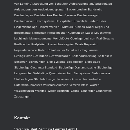
von Löffeln
Aufarbeitung von Schaufeln
Aufpanzerung an Abrissgeräten
Aufpanzerungen
Auskleidungsplatten
Backenbrecher
Bandsiebe
Brechanlagen
Brechbacken
Brecher-Systeme
Brecheramlagen
Brecherbacken
Brechsysteme
Druckplatten
Ersatzteile
Federn
Filter
Fingersiebbeläge
Hammermühlen
Hydraulik-Pumpen
Kabel
Kegel und
Brechmäntel
Keilriemen
Kreiselbrecher
Kupplungen
Lager
Leuchtmittel
Lochblech
Mantelsegmente
Monoblöcke
Oberlagerbuchsen
Prall-Systeme
Prallbrecher
Prallplatten
Pressschweissgitter
Relais
Reparatur
Reparaturservice
Rollen
Rotorbrecher
Schalter
Schlaghämmer
Schlagleisten
Schrauben
Schwenkbalken
Seitenauskleidung
Seitenkeile
Sensoren
Sicherungen
Sieb-Systeme
Siebanlagen
Siebbeläge
Siebbeläge Cleanmax-Standard
Siebbeläge Diamantmasche
Siebbeläge
Langmasche
Siebbeläge Quadratmaschen
Siebsysteme
Siebtrommeln
Stahleinlagen
Staubdichtringe
Traversen-Gummis
Trommelsiebe
Unterschraubmesser
Verschleißbuchsen
Verschleißteile
Walzen
Walzenmühlen
Wartung
Wellendichtringe
Zähne
Zahnräder
Zahnriemen
Zugstangen
Kontakt
Verschleißteil Zentrum Leipzig GmbH