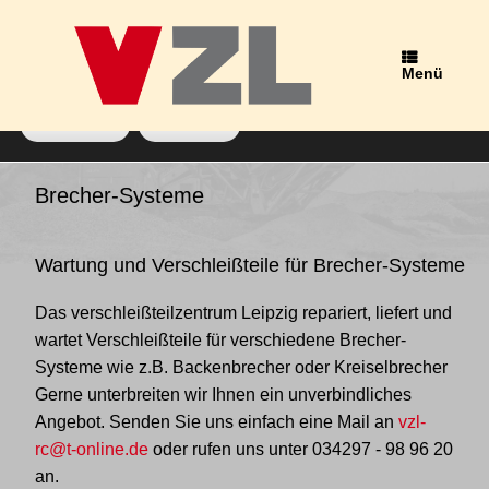
Wir verwenden Cookies, um dir die bestmögliche Erfahrung auf
unserer Website zu bieten.
Du kannst mehr darüber erfahren, welche Cookies wir
Menü
verwenden, oder sie unter
Einstellungen
deaktivieren.
Zustimmen
Ablehnen
Schlagwort-Archiv:
Zugstangen
Brecher-Systeme
Wartung und Verschleißteile für Brecher-Systeme
Das verschleißteilzentrum Leipzig repariert, liefert und
wartet Verschleißteile für verschiedene Brecher-
Systeme wie z.B. Backenbrecher oder Kreiselbrecher
Gerne unterbreiten wir Ihnen ein unverbindliches
Angebot. Senden Sie uns einfach eine Mail an
vzl-
rc@t-online.de
oder rufen uns unter
034297 - 98 96 20
an.