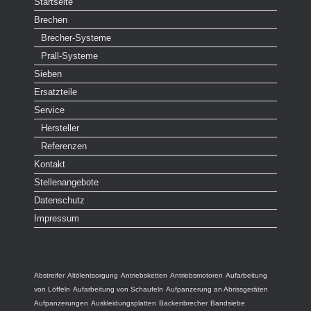
Startseite
Brechen
Brecher-Systeme
Prall-Systeme
Sieben
Ersatzteile
Service
Hersteller
Referenzen
Kontakt
Stellenangebote
Datenschutz
Impressum
Abstreifer
Altölentsorgung
Antriebsketten
Antriebsmotoren
Aufarbeitung
von Löffeln
Aufarbeitung von Schaufeln
Aufpanzerung an Abrissgeräten
Aufpanzerungen
Auskleidungsplatten
Backenbrecher
Bandsiebe