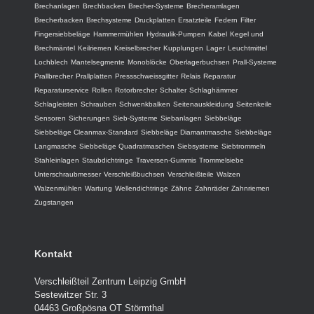
Brechanlagen
Brechbacken
Brecher-Systeme
Brecheramlagen
Brecherbacken
Brechsysteme
Druckplatten
Ersatzteile
Federn
Filter
Fingersiebbeläge
Hammermühlen
Hydraulik-Pumpen
Kabel
Kegel und
Brechmäntel
Keilriemen
Kreiselbrecher
Kupplungen
Lager
Leuchtmittel
Lochblech
Mantelsegmente
Monoblöcke
Oberlagerbuchsen
Prall-Systeme
Prallbrecher
Prallplatten
Pressschweissgitter
Relais
Reparatur
Reparaturservice
Rollen
Rotorbrecher
Schalter
Schlaghämmer
Schlagleisten
Schrauben
Schwenkbalken
Seitenauskleidung
Seitenkeile
Sensoren
Sicherungen
Sieb-Systeme
Siebanlagen
Siebbeläge
Siebbeläge Cleanmax-Standard
Siebbeläge Diamantmasche
Siebbeläge
Langmasche
Siebbeläge Quadratmaschen
Siebsysteme
Siebtrommeln
Stahleinlagen
Staubdichtringe
Traversen-Gummis
Trommelsiebe
Unterschraubmesser
Verschleißbuchsen
Verschleißteile
Walzen
Walzenmühlen
Wartung
Wellendichtringe
Zähne
Zahnräder
Zahnriemen
Zugstangen
Kontakt
Verschleißteil Zentrum Leipzig GmbH
Sestewitzer Str. 3
04463 Großpösna OT Störmthal