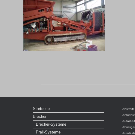
Startseite
Abstreife
Antriebs
Brechen
Aufarbei
Brecher-Systeme
Abrissge
Prall-Systeme
Auskleid