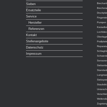
Brechan
Sieben
Brecher
Ersatzteile
Druckpla
Service
Fingersi
Hersteller
Pumpen
Kreiselb
Referenzen
Lochble
Kontakt
Oberlag
Stellenangebote
Prallplat
Reparatu
Datenschutz
Schlagh
Impressum
Schwenk
Sensore
Siebanl
Standar
Langmas
Siebsys
Staubdic
Untersch
Verschlei
Wellendi
Zugstan