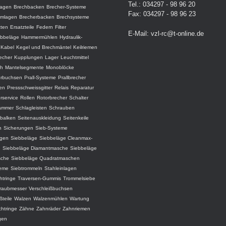
Tel.: 034297 - 98 96 20
lagen
Brechbacken
Brecher-Systeme
Fax: 034297 - 98 96 23
amlagen
Brecherbacken
Brechsysteme
tten
Ersatzteile
Federn
Filter
E-Mail:
vzl-rc@t-online.de
ebbeläge
Hammermühlen
Hydraulik-
Kabel
Kegel und Brechmäntel
Keilriemen
recher
Kupplungen
Lager
Leuchtmittel
ch
Mantelsegmente
Monoblöcke
erbuchsen
Prall-Systeme
Prallbrecher
ten
Pressschweissgitter
Relais
Reparatur
rservice
Rollen
Rotorbrecher
Schalter
ämmer
Schlagleisten
Schrauben
balken
Seitenauskleidung
Seitenkeile
n
Sicherungen
Sieb-Systeme
agen
Siebbeläge
Siebbeläge Cleanmax-
d
Siebbeläge Diamantmasche
Siebbeläge
che
Siebbeläge Quadratmaschen
teme
Siebtrommeln
Stahleinlagen
htringe
Traversen-Gummis
Trommelsiebe
raubmesser
Verschleißbuchsen
ßteile
Walzen
Walzenmühlen
Wartung
chtringe
Zähne
Zahnräder
Zahnriemen
gen