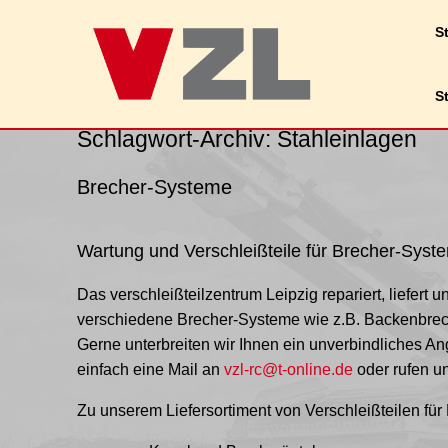
Wir verwenden Cookies, um dir die bestmög
St
Du kannst mehr darüber erfahren, welche 
S
Schlagwort-Archiv:
Stahleinlagen
Brecher-Systeme
Wartung und Verschleißteile für Brecher-Syst
Das verschleißteilzentrum Leipzig repariert, liefert u
verschiedene Brecher-Systeme wie z.B. Backenbrec
Gerne unterbreiten wir Ihnen ein unverbindliches A
einfach eine Mail an
vzl-rc@t-online.de
oder rufen u
Zu unserem Liefersortiment von Verschleißteilen fü