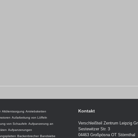
Kontakt
r
Altölentsorgung
Antriebsketten
motoren
Aufarbeitung von Löffeln
Verschleißteil Zentrum Leipzig 
tung von Schaufeln
Aufpanzerung an
Sestewitzer Str. 3
räten
Aufpanzerungen
04463 Großpösna OT Störmthal
ungsplatten
Backenbrecher
Bandsiebe