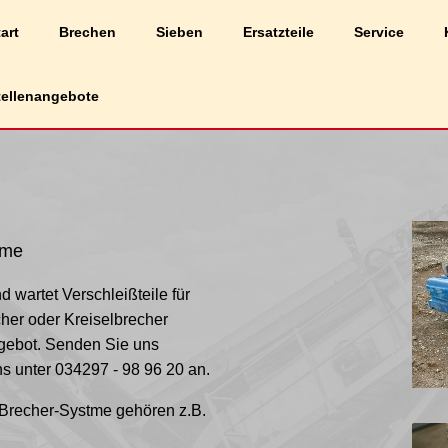
liche Erfahrung auf unserer Website zu bieten.
art
Brechen
Sieben
Ersatzteile
Service
Cookies wir verwenden, oder sie unter
Einstellungen
deaktivieren.
tellenangebote
eme
nd wartet Verschleißteile für
her oder Kreiselbrecher
ngebot. Senden Sie uns
ns unter
034297 - 98 96 20
an.
r Brecher-Systme gehören z.B.