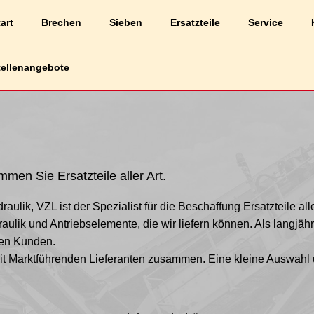
liche Erfahrung auf unserer Website zu bieten.
art
Brechen
Sieben
Ersatzteile
Service
Cookies wir verwenden, oder sie unter
Einstellungen
deaktivieren.
tellenangebote
men Sie Ersatzteile aller Art.
raulik, VZL ist der Spezialist für die Beschaffung Ersatzteile all
aulik und Antriebselemente, die wir liefern können. Als langjähri
nen Kunden.
 mit Marktführenden Lieferanten zusammen. Eine kleine Auswahl 