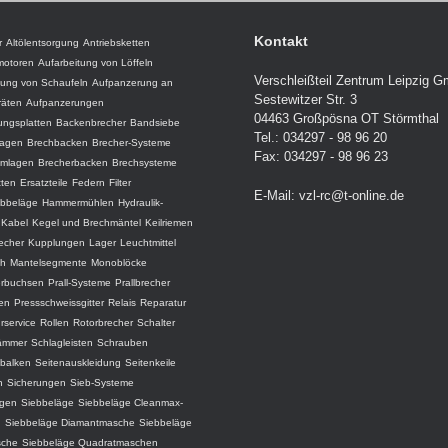
Kontakt
r
Altölentsorgung
Antriebsketten
motoren
Aufarbeitung von Löffeln
Verschleißteil Zentrum Leipzig 
tung von Schaufeln
Aufpanzerung an
Sestewitzer Str. 3
räten
Aufpanzerungen
04463 Großpösna OT Störmthal
ungsplatten
Backenbrecher
Bandsiebe
Tel.: 034297 - 98 96 20
lagen
Brechbacken
Brecher-Systeme
Fax: 034297 - 98 96 23
amlagen
Brecherbacken
Brechsysteme
tten
Ersatzteile
Federn
Filter
E-Mail:
vzl-rc@t-online.de
ebbeläge
Hammermühlen
Hydraulik-
Kabel
Kegel und Brechmäntel
Keilriemen
recher
Kupplungen
Lager
Leuchtmittel
ch
Mantelsegmente
Monoblöcke
erbuchsen
Prall-Systeme
Prallbrecher
ten
Pressschweissgitter
Relais
Reparatur
rservice
Rollen
Rotorbrecher
Schalter
ämmer
Schlagleisten
Schrauben
balken
Seitenauskleidung
Seitenkeile
n
Sicherungen
Sieb-Systeme
agen
Siebbeläge
Siebbeläge Cleanmax-
d
Siebbeläge Diamantmasche
Siebbeläge
che
Siebbeläge Quadratmaschen