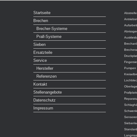
Startseite
Abstreife
Antriebs
Brechen
Aufarbei
Brecher-Systeme
Abrissge
Prall-Systeme
Auskleid
Brechan
Sieben
Brecher
Ersatzteile
Druckpla
Service
Fingersi
Hersteller
Pumpen
Kreiselb
Referenzen
Lochble
Kontakt
Oberlag
Stellenangebote
Prallplat
Reparatu
Datenschutz
Schlagh
Impressum
Schwenk
Sensore
Siebanl
Standar
Langmas