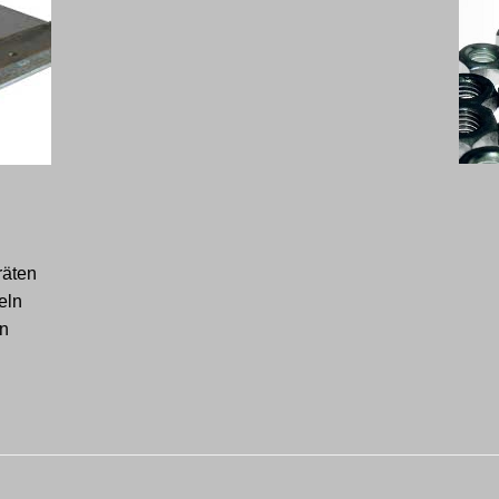
räten
eln
ln