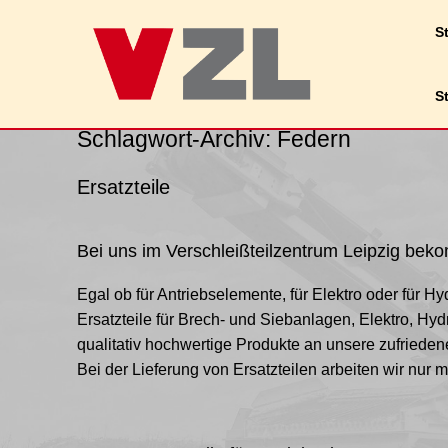
Wir verwenden Cookies, um dir die bestmög
St
Du kannst mehr darüber erfahren, welche 
S
Schlagwort-Archiv:
Federn
Ersatzteile
Bei uns im Verschleißteilzentrum Leipzig bekom
Egal ob für Antriebselemente, für Elektro oder für Hyd
Ersatzteile für Brech- und Siebanlagen, Elektro, Hydr
qualitativ hochwertige Produkte an unsere zufriede
Bei der Lieferung von Ersatzteilen arbeiten wir nur